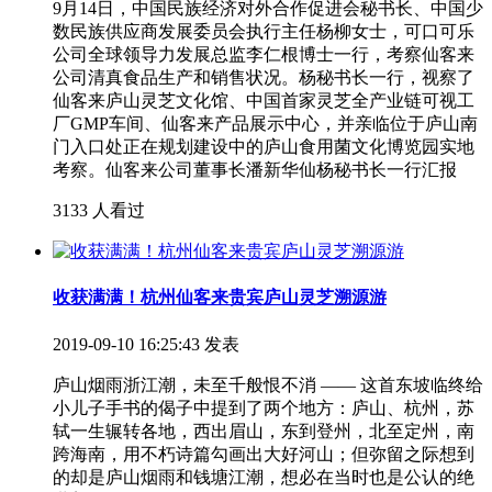
9月14日，中国民族经济对外合作促进会秘书长、中国少
数民族供应商发展委员会执行主任杨柳女士，可口可乐
公司全球领导力发展总监李仁根博士一行，考察仙客来
公司清真食品生产和销售状况。杨秘书长一行，视察了
仙客来庐山灵芝文化馆、中国首家灵芝全产业链可视工
厂GMP车间、仙客来产品展示中心，并亲临位于庐山南
门入口处正在规划建设中的庐山食用菌文化博览园实地
考察。仙客来公司董事长潘新华仙杨秘书长一行汇报
3133 人看过
收获满满！杭州仙客来贵宾庐山灵芝溯源游
2019-09-10 16:25:43 发表
庐山烟雨浙江潮，未至千般恨不消 —— 这首东坡临终给
小儿子手书的偈子中提到了两个地方：庐山、杭州，苏
轼一生辗转各地，西出眉山，东到登州，北至定州，南
跨海南，用不朽诗篇勾画出大好河山；但弥留之际想到
的却是庐山烟雨和钱塘江潮，想必在当时也是公认的绝