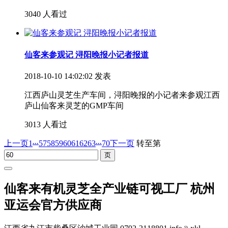
3040 人看过
仙客来参观记 浔阳晚报小记者报道
2018-10-10 14:02:02 发表
江西庐山灵芝生产车间，浔阳晚报的小记者来参观江西
庐山仙客来灵芝的GMP车间
3013 人看过
...
...
上一页
1
57
58
59
60
61
62
63
70
下一页
转至第
仙客来有机灵芝全产业链可视工厂 杭州
亚运会官方供应商