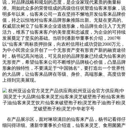
说，对品牌战略和规划的态度，是企业家现代素质的衡量标
准。用如此众多的荣誉组成的高级信任状塑造仙客来形象，说
明多年以来，仙客来公司一直在坚持不懈地开发仙客来品牌价
值，持之以恒地对仙客来品牌形象推陈出新。无疑在更高的、
权威层次树立了仙客来企业道德形象，给品牌生命注入了无穷
活力，维系了仙客来客户的美誉度和忠诚度，为企业的可持续
发展奠定了坚实的基础。当听到潘新华董事长介绍，2007年
以“仙客来”商标质押担保，向农村信用社成功贷款2000万元，
为中小民营企业开创了一个无形资产变有形资产新的融资途径
时，杨书记高兴地说，可见良好的品牌形象已经成为仙客来的
无形资产，希望仙客来公司不断维护品牌核心价值，凸显品牌
形象的独特性，不要满足于“中国驰名”，要打造出一个世界性
的大品牌，让仙客来品牌在等级、身价、高端形象、高度信誉
上得到完美展现。
在产品展示区，面对琳琅满目的仙客来产品，杨书记看得仔
细问得详细。潘新华董事长介绍道，仙客来灵芝、食用菌菌产