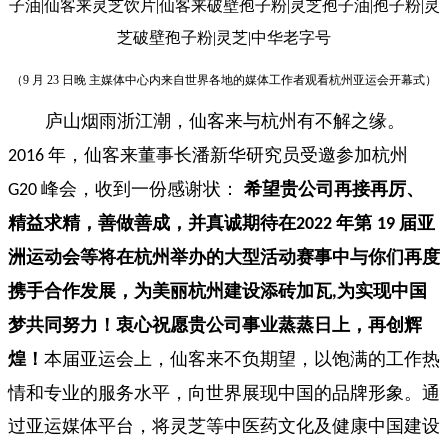
（9
月 23 日晚 主媒体中心内来自世界各地的媒体工作者观看杭州亚运会开幕式）
庐山烟雨浙江潮，仙客来与杭州有不解之缘。
年，仙客来董事长潘新华研究员受邀参加杭州
2016
峰会，收到一份感谢状：
希望贵公司再接再厉、
G20
精益求精，善做善成，并真诚期待在
年第
届亚
2022
19
洲运动会等将在杭州举办的大型活动赛事中与你们再度
携手合作发展，为美丽杭州建设添砖加瓦
为实现中国
,
梦共同努力！衷心祝愿贵公司事业蒸蒸日上，再创辉
煌！
本届亚运会上，仙客来不负期望，以饱满的工作热
情和专业的服务水平，向世界展现中国的品牌形象。通
过亚运媒体平台，将灵芝等中医药文化及健康中国建设