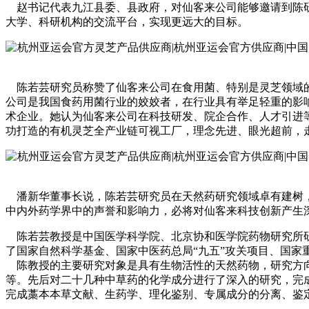
赵书记代表九江县委、县政府，对仙客来公司能够邀请到陈研
大学、科研机构的交流平台，实现更远大的目标。
陈若芸研究员称赞了仙客来公司在食用菌、特别是灵芝领域的
公司是我国食药用菌行业的姣姣者，在行业具有举足轻重的影
术企业。她认为仙客来公司在科技研发、院企合作、人才引进
功打造的有机灵芝全产业链可视工厂，理念先进、眼光超前，
潘新华董事长说，陈若芸研究员在天然药研究领域卓有建树，
中内外药学界中的声誉和影响力，必将对仙客来科技创新产生
陈若芸教授是中国医学科学院、北京协和医学院药物研究所研
了国家自然科学基金、国家中医药总局“九五”攻关项目、国
陈教授的主要研究对象是具有生物活性的天然药物，研究方向
等。先后对二十几种中草药的化学成分进行了深入的研究，完
完成藁本本草文献、生药学、理化鉴别、专属成分的分离、鉴