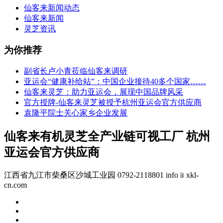
仙客来新闻动态
仙客来新闻
灵芝资讯
为你推荐
副省长卢小青莅临仙客来调研
亚运会“健康补给站”：中国企业接待40多个国家……
仙客来灵芝：助力亚运会，展现中国品牌风采
官方授牌-仙客来灵芝被授予杭州亚运会官方供应商
袁隆平院士关心家乡企业发展
仙客来有机灵芝全产业链可视工厂 杭州
亚运会官方供应商
江西省九江市柴桑区沙城工业园 0792-2118801 info﹫xkl-
cn.com