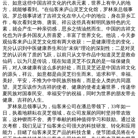
云、如意这些中国吉祥文化的代表元素，世界上有华人的地
方，就能够看到。”在仙客来庐山灵芝文化馆，罗林泉总领事
说。罗总领事讲述了吉祥文化在华人心中的地位，身在异乡工
作，每次看到龙饰、唐装、祥云这些具有鲜明民族特色的元
素，就会产生一种亲切感，思乡之情油然而生。中国的吉祥文
化也为许多外国友人所喜爱，丰富了世界文化。他说，今天参
观仙客来庐山灵芝文化馆有两大收获：一是健康理念的变化，
充分认识到中医健康养生和治"未病"理论的深刻性；二是对灵
芝的认识有了质的飞跃，以前只从文学作品中知道灵芝是救命
仙药，以为只是传说，现在知道灵芝不仅真的是一味保健良
药，对人体健康有这么多的好处，而且灵芝还是中国吉祥文化
的源头，祥云、如意都是由灵芝衍生而来。追求和平、幸福、
美好、平安，不惟为中华民族所独有，而是全人类的共同愿
望。灵芝应该作为吉祥的使者、健康的使者走遍世界，传递华
夏民族对国泰民安、幸福安宁的祝福，同时为世界的朋友带去
健康、吉祥的人生。
罗林泉总领事认为，仙客来公司在潘总带领下，33年如一
日，执着地耕耘在灵芝领域，在公司发展的同时坚持带农致
富，这种锲而不舍、勇于奉献的精神值得学习和鼓励。通过这
次考察，我们见证了仙客来公司强大的科技研发、转化和应用
能力，目睹了仙客来灵芝产品的科技含量，使节团成员将在今