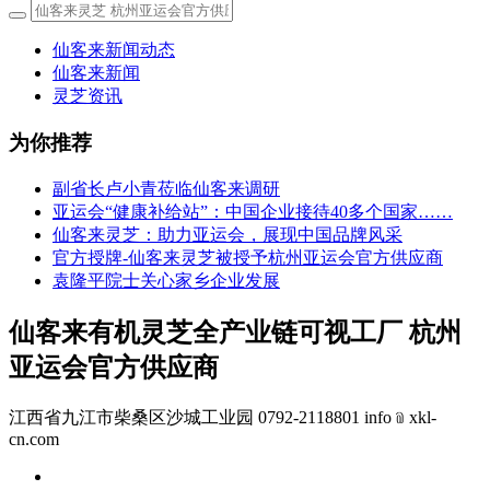
仙客来新闻动态
仙客来新闻
灵芝资讯
为你推荐
副省长卢小青莅临仙客来调研
亚运会“健康补给站”：中国企业接待40多个国家……
仙客来灵芝：助力亚运会，展现中国品牌风采
官方授牌-仙客来灵芝被授予杭州亚运会官方供应商
袁隆平院士关心家乡企业发展
仙客来有机灵芝全产业链可视工厂 杭州
亚运会官方供应商
江西省九江市柴桑区沙城工业园 0792-2118801 info﹫xkl-
cn.com