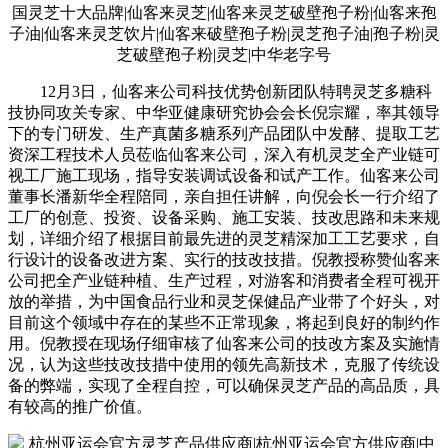
12月3日，仙客来公司科技优势创新团队特聘灵芝多糖科
技协同攻关专家、中华亚健康研究协会会长倪宗耀，率其领导
下的专门研发、生产真菌多糖系列产品团队中发酵、提取工艺
资深工程技术人员莅临仙客来公司，深入有机灵芝全产业链可
视工厂施工现场，指导安装调试设备和试产工作。仙客来公司
董事长潘新华全程陪同，亲自担任讲解，向倪会长一行介绍了
工厂的创意、投资、设备采购、施工安装、技改思路和未来规
划，详细介绍了根据目前最先进的灵芝精深加工工艺要求，自
行设计的设备改进方案、实行的技改技措。倪教授称赞仙客来
公司把全产业链种植、生产过程，对游客和消费者全程可视开
放的举措，为中国食品行业和灵芝保健品产业带了个好头，对
目前这个领域中存在的某些不正常现象，将起到良好的制约作
用。倪教授在现场仔细审核了仙客来公司的技改方案及实施情
况，认为这些技改技措中使用的领先高新技术，克服了传统设
备的弊端，实现了全程自控，可以确保灵芝产品的高品质，具
有较高的推广价值。