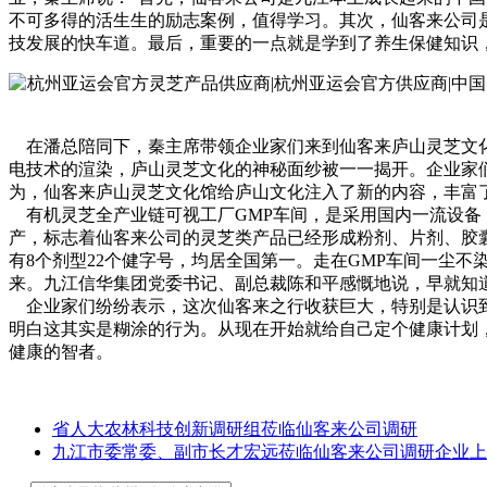
不可多得的活生生的励志案例，值得学习。其次，仙客来公司
技发展的快车道。最后，重要的一点就是学到了养生保健知识
在潘总陪同下，秦主席带领企业家们来到仙客来庐山灵芝文化
电技术的渲染，庐山灵芝文化的神秘面纱被一一揭开。企业家
为，仙客来庐山灵芝文化馆给庐山文化注入了新的内容，丰富
有机灵芝全产业链可视工厂GMP车间，是采用国内一流设备
产，标志着仙客来公司的灵芝类产品已经形成粉剂、片剂、胶
有8个剂型22个健字号，均居全国第一。走在GMP车间一尘
来。九江信华集团党委书记、副总裁陈和平感慨地说，早就知
企业家们纷纷表示，这次仙客来之行收获巨大，特别是认识到
明白这其实是糊涂的行为。从现在开始就给自己定个健康计划
健康的智者。
省人大农林科技创新调研组莅临仙客来公司调研
九江市委常委、副市长才宏远莅临仙客来公司调研企业上